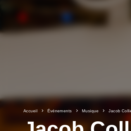
Accueil
Événements
Musique
Jacob Colli
Jacob Coll