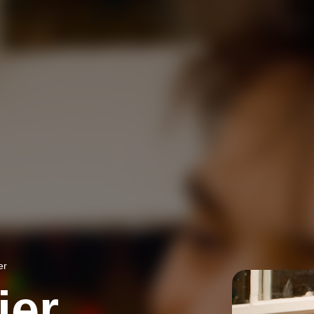
er
ier