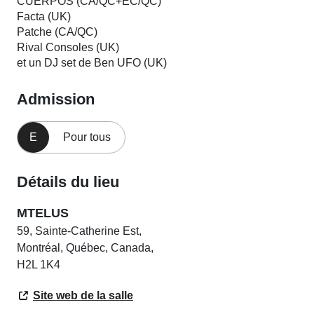
CUERPOS (CA/QC+EC/QC)
Facta (UK)
Patche (CA/QC)
Rival Consoles (UK)
et un DJ set de Ben UFO (UK)
Admission
E
Pour tous
Détails du lieu
MTELUS
59, Sainte-Catherine Est,
Montréal, Québec, Canada,
H2L 1K4
Site web de la salle