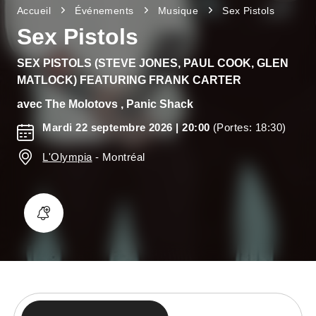
Accueil
Événements
Musique
Sex Pistols
Sex Pistols
SEX PISTOLS (STEVE JONES, PAUL COOK, GLEN
MATLOCK) FEATURING FRANK CARTER
avec
The Molotovs , Panic Shack
Mardi 22 septembre 2026
| 20:00
(Portes: 18:30)
L'Olympia
-
Montréal