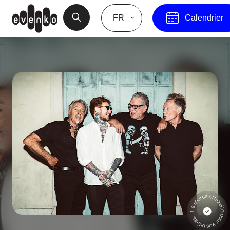
FR
Calendrier