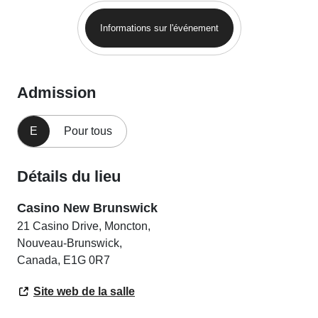
Informations sur l'événement
Admission
E
Pour tous
Détails du lieu
Casino New Brunswick
21 Casino Drive, Moncton,
Nouveau-Brunswick,
Canada, E1G 0R7
Site web de la salle